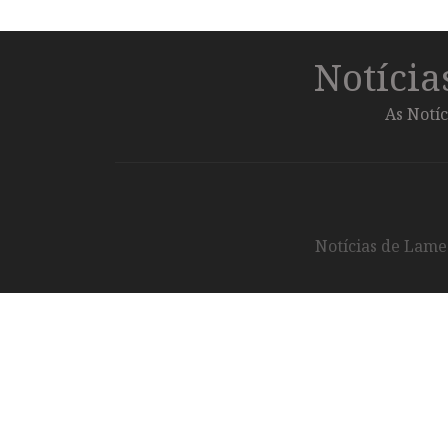
Notíci
As Notíc
Notícias de Lameg