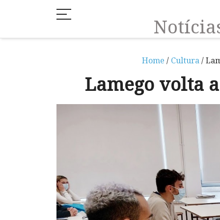
Notíci
Home
/
Cultura
/ Lam
Lamego volta a