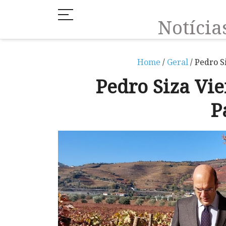
Notíci
Home
/
Geral
/ Pedro S
Pedro Siza Vie
P