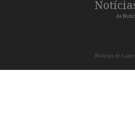
Notíci
As Notíc
Notícias de Lameg