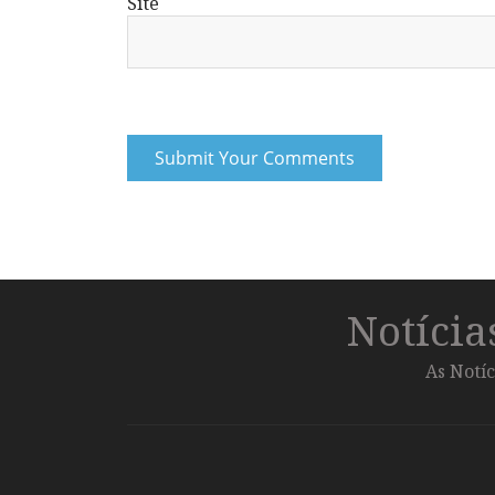
Site
Notíci
As Notíc