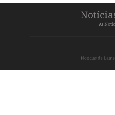
Notíci
As Notíc
Notícias de Lameg