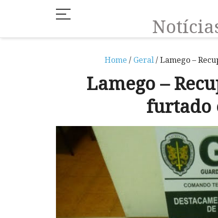
Notíci
Home
/
Geral
/ Lamego – Recu
Lamego – Recu
furtado