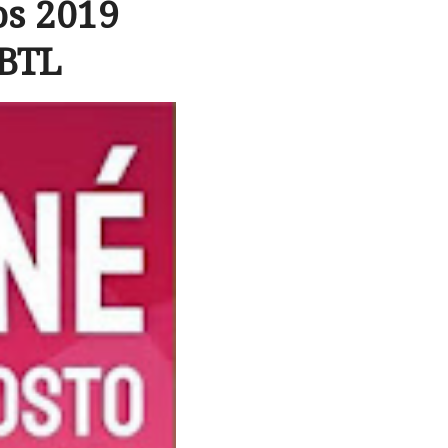
os 2019
 BTL