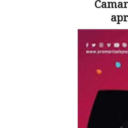
Camané
apr