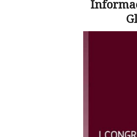
Informaç
G