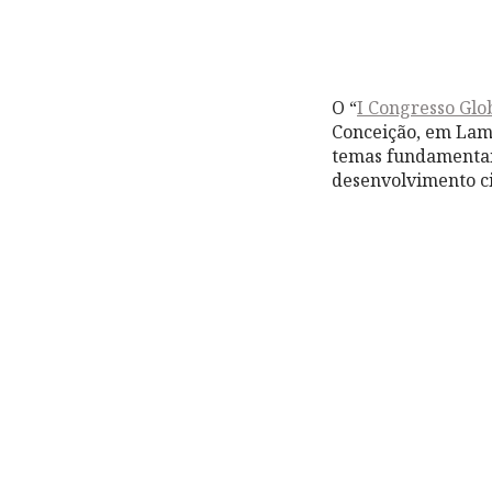
O “
I Congresso Glo
Conceição, em Lame
temas fundamentais
desenvolvimento cie