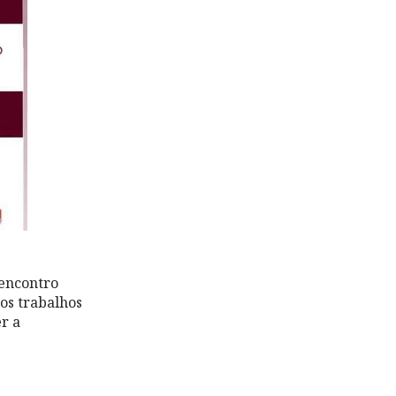
 encontro
os trabalhos
r a