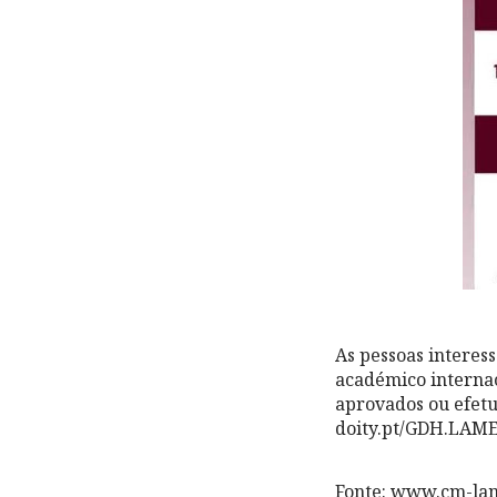
As pessoas intere
académico internac
aprovados ou efetu
doity.pt/GDH.LAM
Fonte: www.cm-la