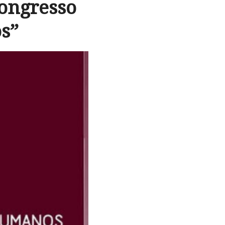
Congresso
s”