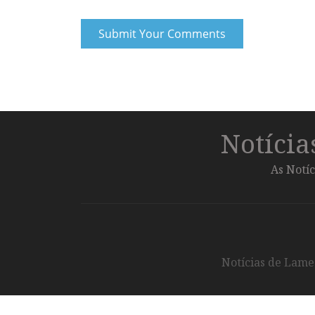
Notíci
As Notíc
Notícias de Lameg