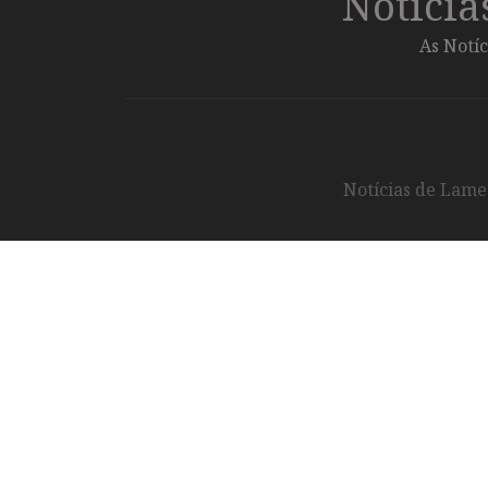
Notíci
As Notíc
Notícias de Lameg