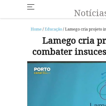
Notíci
Home
/
Educação
/ Lamego cria projeto i
Lamego cria pr
combater insuces