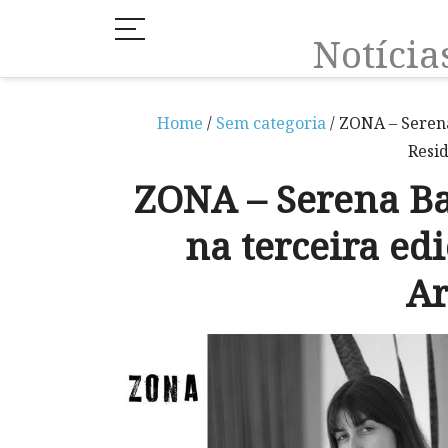
Notíci
Home
/
Sem categoria
/ ZONA – Serena
Resid
ZONA – Serena Bar
na terceira ed
Ar