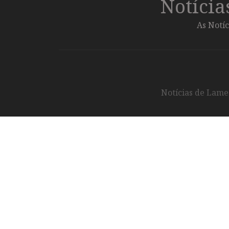
Notíci
As Notíc
Notícias de Lameg