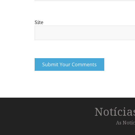
Site
Notíci
As Notíc