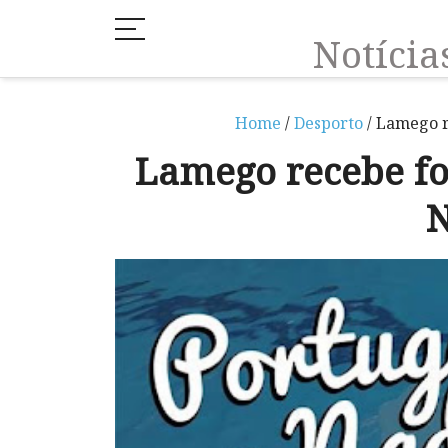
Notíci
Home
/
Desporto
/ Lamego r
Lamego recebe fo
N