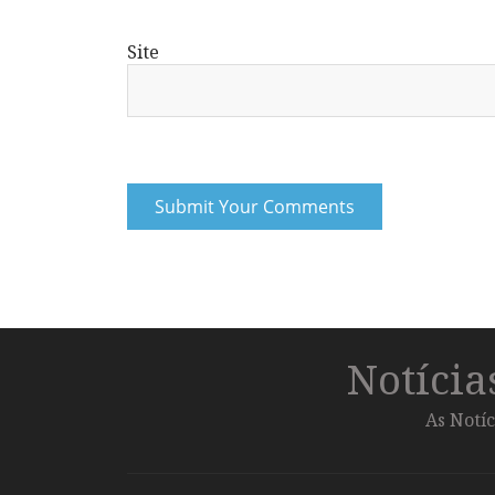
Site
Notíci
As Notíc