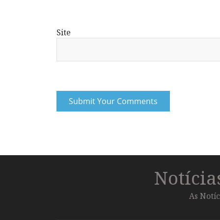
Site
Notíci
As Notíc