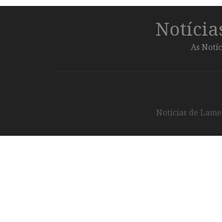
Notíci
As Notíc
Notícias de Lameg