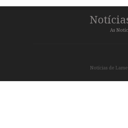
Notíci
As Notíc
Notícias de Lameg