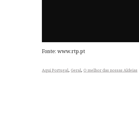
Fonte: www.rtp.pt
,
,
Aqui Portugal
Geral
O melhor das nossas Aldeias