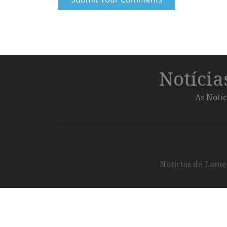
Notíci
As Notíc
Notícias de Lameg