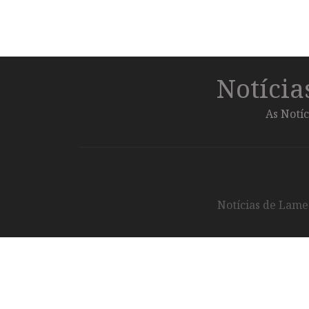
Notíci
As Notíc
Notícias de Lameg