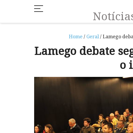
Notíci
Home
/
Geral
/ Lamego deba
Lamego debate se
o 