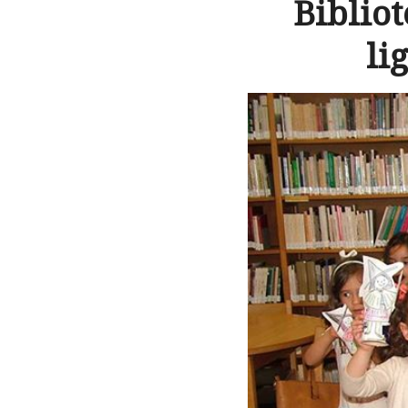
Biblio
li