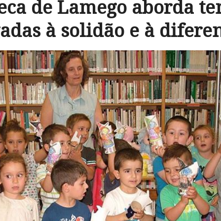
teca de Lamego aborda te
gadas à solidão e à difere