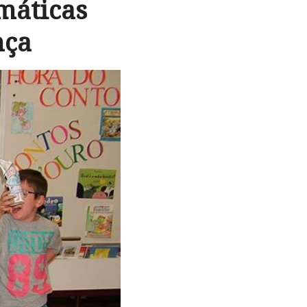
máticas
nça