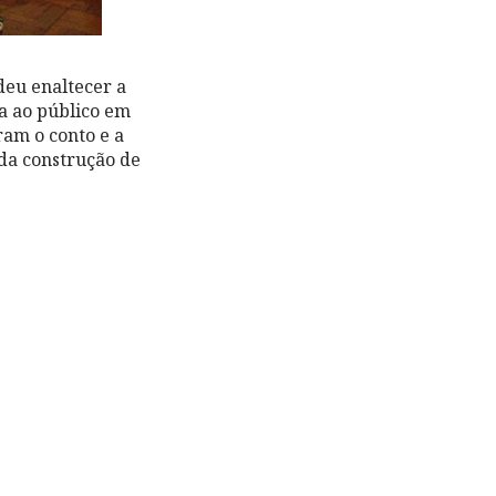
deu enaltecer a
da ao público em
ram o conto e a
 da construção de