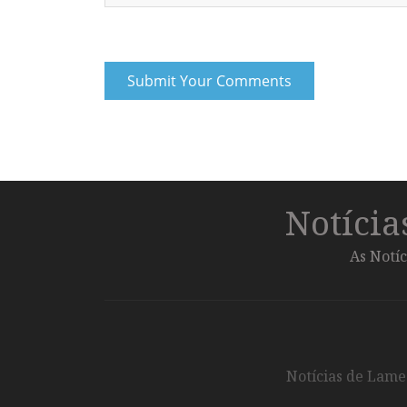
Notíci
As Notíc
Notícias de Lameg