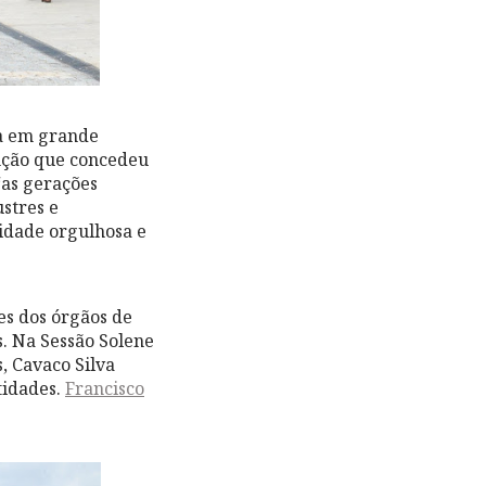
ua em grande
inção que concedeu
“as gerações
stres e
cidade orgulhosa e
es dos órgãos de
.
Na Sessão Solene
, Cavaco Silva
tidades.
Francisco