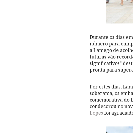
Durante os dias e
número para cumpri
a Lamego de acolhe
futuras vão record
significativos” des
pronta para supera
Por estes dias, La
soberania, os emb
comemorativa do D
condecorou no novo
Lopes
foi agraciad