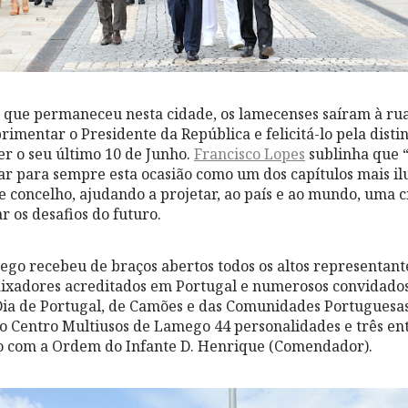
m que permaneceu nesta cidade, os lamecenses saíram à r
mentar o Presidente da República e felicitá-lo pela dist
r o seu último 10 de Junho.
Francisco Lopes
sublinha que 
ar para sempre esta ocasião como um dos capítulos mais ilu
te concelho, ajudando a projetar, ao país e ao mundo, uma 
r os desafios do futuro.
mego recebeu de braços abertos todos os altos representant
aixadores acreditados em Portugal e numerosos convidados
ia de Portugal, de Camões e das Comunidades Portuguesas
 Centro Multiusos de Lamego 44 personalidades e três en
o com a Ordem do Infante D. Henrique (Comendador).