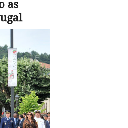
o as
tugal