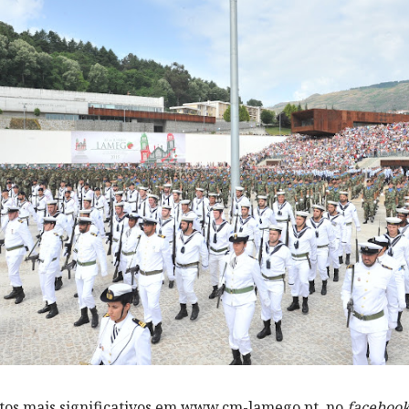
s mais significativos em
www.cm-lamego.pt
,
no
faceboo