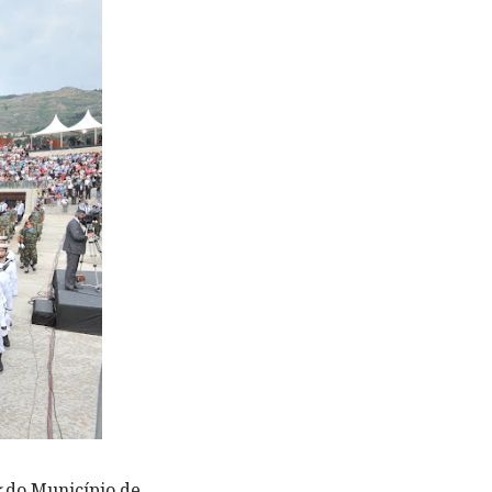
k
do Município de