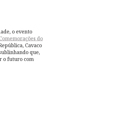
ade, o evento
Comemorações do
 República, Cavaco
 sublinhando que,
r o futuro com