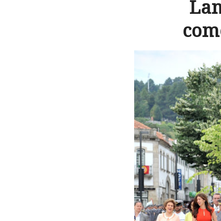
Lam
come