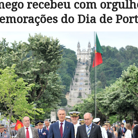
ego recebeu com orgulh
morações do Dia de Por