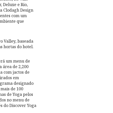
, Deluxe e Rio,
ura Clodagh Design
bientes com um
 ambiente que
ro Valley, baseada
 hortas do hotel.
 terá um menu de
a área de 2,200
a com jactos de
pirados em
rograma designado
e mais de 100
mas de Yoga pelos
ados no menu de
és do Discover Yoga