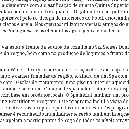
 alojamentos com a classificação de quarto Quinta Superior
villas com um, dois e três quartos. O gabinete de arquitet
sponsável pelo re-design de interiores do hotel, criou am
a claros e areia. Nos quartos utilizou materiais amigos do
ões Portuguesas e os elementos água, pedra e madeira.
 vai estar à frente da equipa de cozinha no Six Senses Dou
s da região, bem como na produção de legumes e frutas das
 uma Wine Library, localizada no coração do resort e que
esunto e carnes fumadas da região, e, ainda, de um Spa com 
 com 10 salas de tratamento, uma piscina interior aquecid
r, sauna, e laconium. O menu de spa inclui tratamentos ins
s com base em produtos locais. O Spa inclui também um p
ting Practitioner Program. Este programa inclui a visita d
cos em diversas terapias e peritos em bem-estar. Os progra
 Senses é reconhecido mundialmente serão também integr
as apelam a participantes de Yoga de todos os níveis atrav