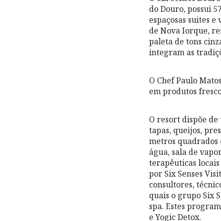
do Douro, possui 57
espaçosas suites e 
de Nova Iorque, re
paleta de tons cinz
integram as tradiç
O Chef Paulo Matos
em produtos fresco
O resort dispõe de
tapas, queijos, pr
metros quadrados e
água, sala de vapo
terapêuticas locai
por Six Senses Visi
consultores, técni
quais o grupo Six
spa. Estes program
e Yogic Detox.