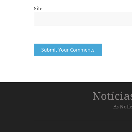
Site
Notíci
As Notíc