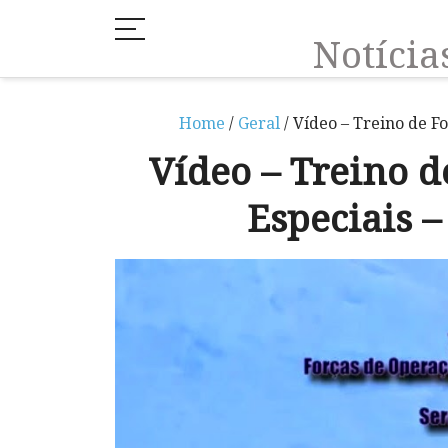
Notíci
Home
/
Geral
/ Vídeo – Treino de F
Vídeo – Treino d
Especiais –