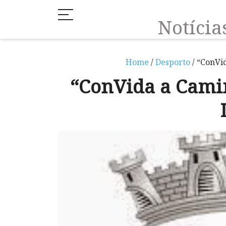
Notíci
Home
/
Desporto
/ “ConVid
“ConVida a Camin