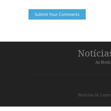
Notíci
As Notíc
Notícias de Lameg