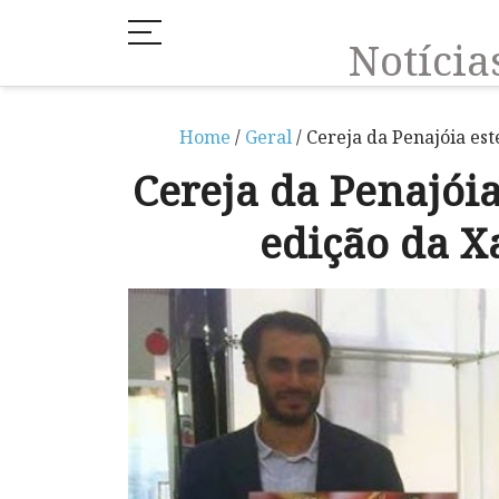
Notíci
Home
/
Geral
/ Cereja da Penajóia es
Cereja da Penajóia
edição da X