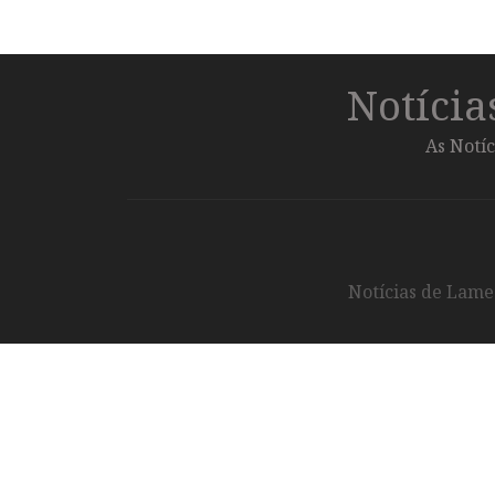
Notíci
As Notíc
Notícias de Lameg