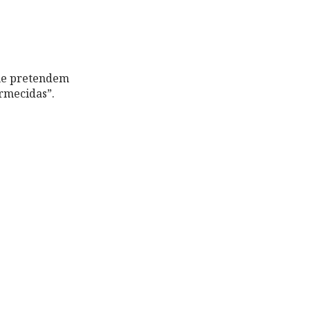
que pretendem
rmecidas”.