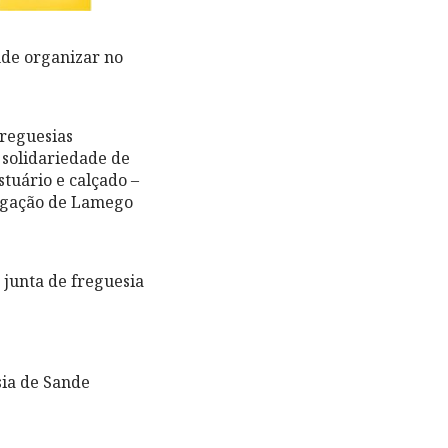
de organizar no
freguesias
 solidariedade de
tuário e calçado –
legação de Lamego
 junta de freguesia
sia de Sande