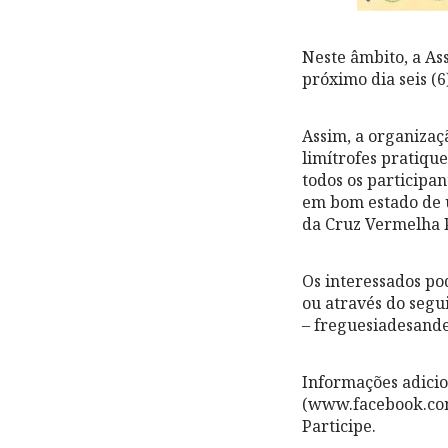
Neste âmbito, a As
próximo dia seis (
Assim, a organizaçã
limítrofes pratiqu
todos os participa
em bom estado de u
da Cruz Vermelha 
Os interessados po
ou através do segui
– freguesiadesand
Informações adicio
(www.facebook.com
Participe.