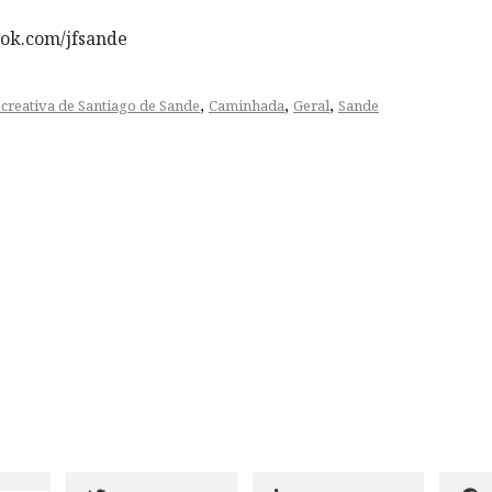
ok.com/jfsande
,
,
,
ecreativa de Santiago de Sande
Caminhada
Geral
Sande