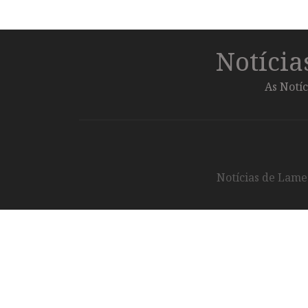
Notíci
As Notíc
Notícias de Lameg