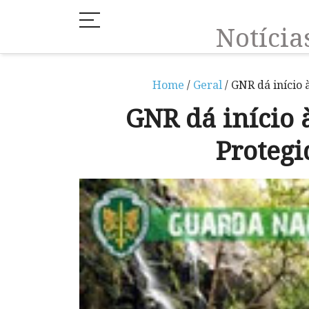
Notíci
Home
/
Geral
/ GNR dá início 
GNR dá início 
Protegi