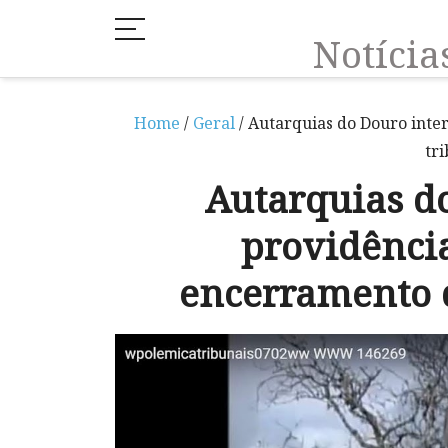
Notíci
Home
/
Geral
/ Autarquias do Douro inte
tri
Autarquias d
providência
encerramento d