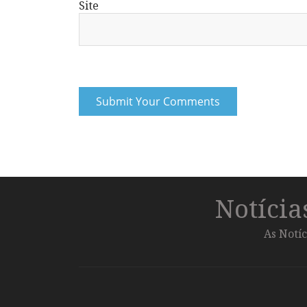
Site
Notíci
As Notíc