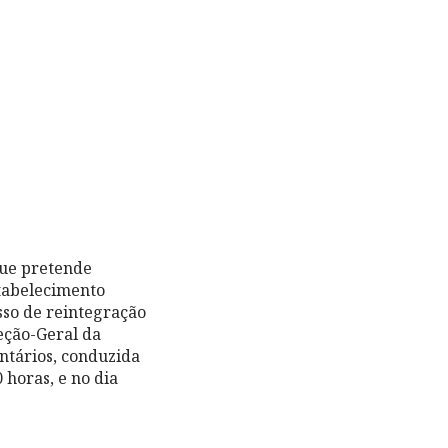
que pretende
stabelecimento
esso de reintegração
eção-Geral da
untários, conduzida
 horas, e no dia