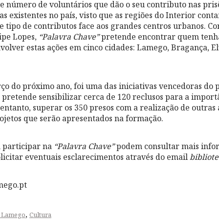
e número de voluntários que dão o seu contributo nas prisõ
ças existentes no país, visto que as regiões do Interior c
e tipo de contributos face aos grandes centros urbanos. Co
ipe Lopes,
“Palavra Chave”
pretende encontrar quem tenha
volver estas ações em cinco cidades: Lamego, Bragança, El
ço do próximo ano, foi uma das iniciativas vencedoras d
e pretende sensibilizar cerca de 120 reclusos para a importâ
 entanto, superar os 350 presos com a realização de outras 
ojetos que serão apresentados na formação.
 participar na
“Palavra Chave”
podem consultar mais info
olicitar eventuais esclarecimentos através do email
bibliot
mego.pt
,
e Lamego
Cultura