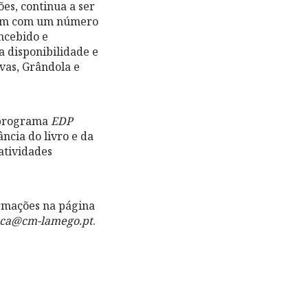
es, continua a ser
ontam com um número
ncebido e
 disponibilidade e
vas, Grândola e
o programa
EDP
ncia do livro e da
atividades
rmações na página
eca@cm-lamego.pt
.