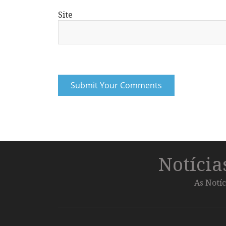
Site
Notíci
As Notíc