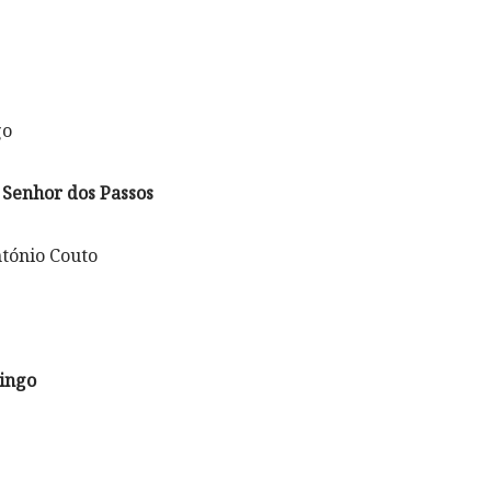
go
 Senhor dos Passos
ntónio Couto
ingo