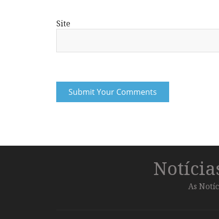
Site
Notíci
As Notíc