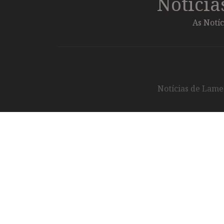
Notíci
As Notíc
Notícias de Lameg