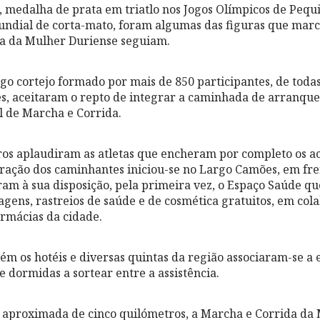
 medalha de prata em triatlo nos Jogos Olímpicos de Pequi
undial de corta-mato, foram algumas das figuras que mar
da da Mulher Duriense seguiam.
ngo cortejo formado por mais de 850 participantes, de todas
, aceitaram o repto de integrar a caminhada de arranque
 de Marcha e Corrida.
os aplaudiram as atletas que encheram por completo os ac
ração dos caminhantes iniciou-se no Largo Camões, em fr
am à sua disposição, pela primeira vez, o Espaço Saúde q
gens, rastreios de saúde e de cosmética gratuitos, em co
farmácias da cidade.
m os hotéis e diversas quintas da região associaram-se a e
e dormidas a sortear entre a assistência.
aproximada de cinco quilómetros, a Marcha e Corrida da 