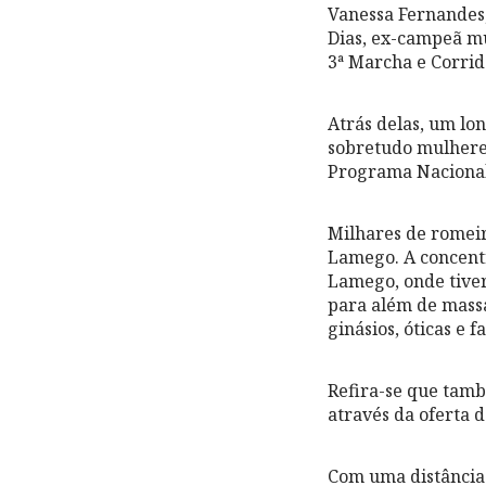
Vanessa Fernandes,
Dias, ex-campeã m
3ª Marcha e Corri
Atrás delas, um lo
sobretudo mulheres
Programa Nacional
Milhares de romeir
Lamego. A concent
Lamego, onde tiver
para além de massa
ginásios, óticas e 
Refira-se que també
através da oferta d
Com uma distância 