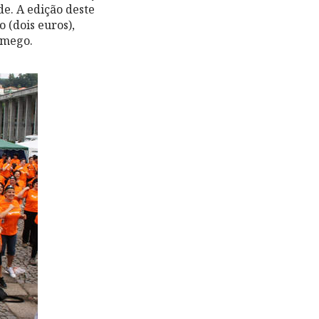
e. A edição deste
 (dois euros),
amego.